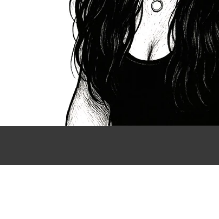
votě,
py!